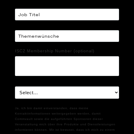
ISC2 Membership Number (optional)
Ja, ich bin damit einverstanden, dass meine
Kontaktinformationen weitergegeben werden, damit
Commvault sowie die aufgeführten Sponsoren dieser
Veranstaltung mich über ihre Produkte und Dienstleistungen
informieren können. Mir ist bewusst, dass ich mich zu einem