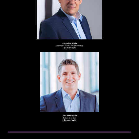
Christian Kubik
Director- Sales Engineering
Commvault
Jens Schochtert
Sales Director
Commvault